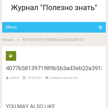
Журнал "Полезно знать"
Меню
Начало
4077b5813971989b5b3ad3eb22a39133
4077b5813971989b5b3ad3eb22a39133
Admin
15.09.2021
Комментариев Нет
YOU MAY ALSO LIKE