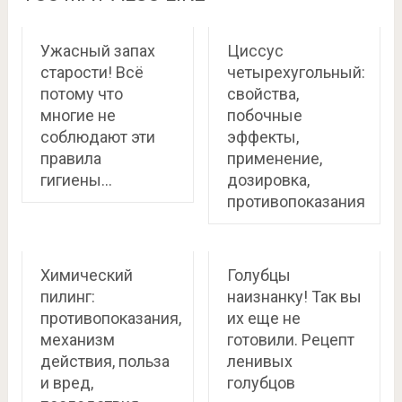
Ужасный запах
Циссус
старости! Всё
четырехугольный:
потому что
свойства,
многие не
побочные
соблюдают эти
эффекты,
правила
применение,
гигиены…
дозировка,
противопоказания
Химический
Голубцы
пилинг:
наизнанку! Так вы
противопоказания,
их еще не
механизм
готовили. Рецепт
действия, польза
ленивых
и вред,
голубцов