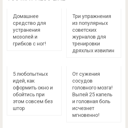
Домашнее
Три упражнения
средство для
из популярных
устранения
советских
мозолей и
журналов для
грибков с ног!
тренировки
дряхлых извилин
5 любопытных
От сужения
идей, как
сосудов
оформить окно и
головного мозга!
обойтись при
Выпей 25 капель
этом совсем без
и головная боль
штор
исчезнет
мгновенно!