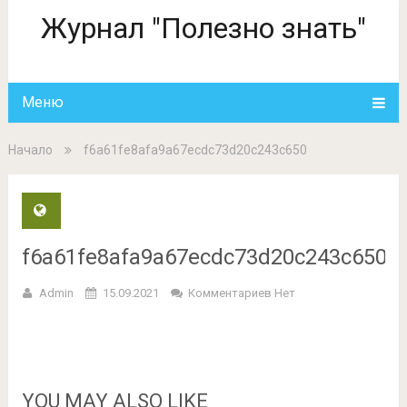
Журнал "Полезно знать"
Меню
Начало
f6a61fe8afa9a67ecdc73d20c243c650
f6a61fe8afa9a67ecdc73d20c243c650
Admin
15.09.2021
Комментариев Нет
YOU MAY ALSO LIKE