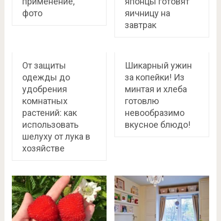
применение,
японцы готовят
фото
яичницу на
завтрак
От защиты
Шикарный ужин
одежды до
за копейки! Из
удобрения
минтая и хлеба
комнатных
готовлю
растений: как
невообразимо
использовать
вкусное блюдо!
шелуху от лука в
хозяйстве