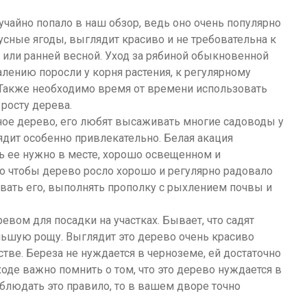
чайно попало в наш обзор, ведь оно очень популярно
усные ягоды, выглядит красиво и не требовательна к
 или ранней весной. Уход за рябиной обыкновенной
лению поросли у корня растения, к регулярному
. Также необходимо время от времени использовать
 росту дерева.
нное дерево, его любят высаживать многие садоводы у
ядит особенно привлекательно. Белая акация
ть ее нужно в месте, хорошо освещенном и
го чтобы дерево росло хорошо и регулярно радовало
ивать его, выполнять прополку с рыхлением почвы и
евом для посадки на участках. Бывает, что садят
льшую рощу. Выглядит это дерево очень красиво
стве. Береза не нуждается в черноземе, ей достаточно
ходе важно помнить о том, что это дерево нуждается в
блюдать это правило, то в вашем дворе точно