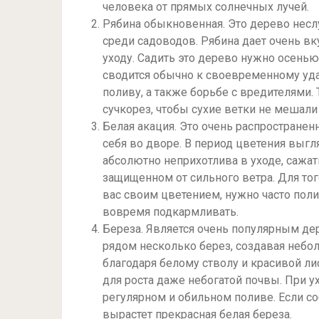
человека от прямых солнечных лучей.
Рябина обыкновенная. Это дерево неслу
среди садоводов. Рябина дает очень вк
уходу. Садить это дерево нужно осенью
сводится обычно к своевременному уда
поливу, а также борьбе с вредителями
сучкорез, чтобы сухие ветки не мешали
Белая акация. Это очень распростране
себя во дворе. В период цветения выгл
абсолютно неприхотлива в уходе, сажа
защищенном от сильного ветра. Для то
вас своим цветением, нужно часто пол
вовремя подкармливать.
Береза. Является очень популярным дер
рядом несколько берез, создавая небо
благодаря белому стволу и красивой ли
для роста даже небогатой почвы. При у
регулярном и обильном поливе. Если со
вырастет прекрасная белая береза.