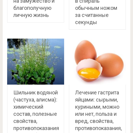
на замужество и
в спираль
благополучную
обычным ножом
личную жизнь
за считанные
секунды
Шильник водяной
Лечение гастрита
(частуха, алисма):
яйцами: сырыми,
химический
куриными, можно
состав, полезные
или нет, польза и
свойства,
вред, свойства,
противопоказания
противопоказания,