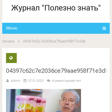
Журнал "Полезно знать"
Меню
Начало
04397c62c7e2036ce79aae958f71e3db
04397c62c7e2036ce79aae958f71e3db
Admin
07.01.2022
Комментариев Нет