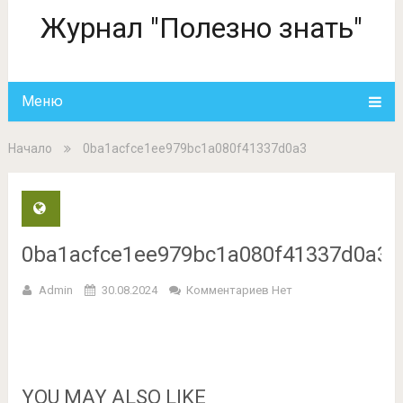
Журнал "Полезно знать"
Меню
Начало
0ba1acfce1ee979bc1a080f41337d0a3
0ba1acfce1ee979bc1a080f41337d0a3
Admin
30.08.2024
Комментариев Нет
YOU MAY ALSO LIKE