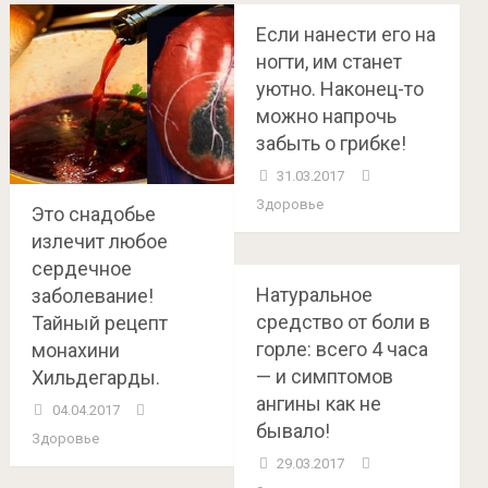
Если нанести его на
ногти, им станет
уютно. Наконец-то
можно напрочь
забыть о грибке!
31.03.2017
Здоровье
Это снадобье
излечит любое
сердечное
Натуральное
заболевание!
средство от боли в
Тайный рецепт
горле: всего 4 часа
монахини
— и симптомов
Хильдегарды.
ангины как не
04.04.2017
бывало!
Здоровье
29.03.2017