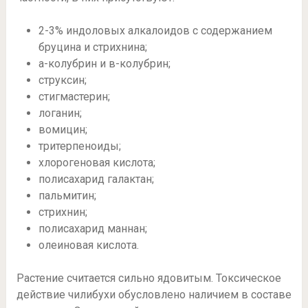
2-3% индоловых алкалоидов с содержанием
бруцина и стрихнина;
а-колубрин и в-колубрин;
струксин;
стигмастерин;
логанин;
вомицин;
тритерпеноиды;
хлорогеновая кислота;
полисахарид галактан;
пальмитин;
стрихнин;
полисахарид маннан;
олеиновая кислота.
Растение считается сильно ядовитым. Токсическое
действие чилибухи обусловлено наличием в составе