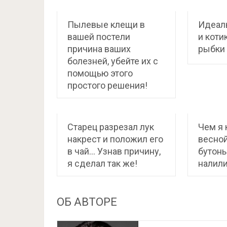
Пылевые клещи в
Идеал
вашей постели
и коти
причина ваших
рыбки
болезней, убейте их с
помощью этого
простого решения!
Старец разрезал лук
Чем я
накрест и положил его
весной
в чай… Узнав причину,
бутоны
я сделал так же!
налили
ОБ АВТОРЕ