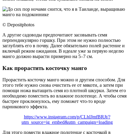
© Depositphotos
А другие садоводы предпочитают засовывать семя
перпендикулярно горшку. При этом не нужно полностью
заглублять его в почву. Далее обязательно полей растение и
включай режим ожидания. В идеале уже за первую неделю
манго должно вырасти примерно на 5–7 см.
Как прорастить косточку манго
Прорастить косточку манго можно и другим способом. Для
этого тебе нужно снова очистить ее от мякоти, а затем при
помощи ножа вытащить семя из плотной шкурки. Затем его
необходимо поместить во влажное полотенце. А чтобы семя
быстрее проклюнулось, ему поможет что-то вроде
парникового эффекта.
https://www.instagram.com/p/CLhIJmfBRJt/?
utm_source=ig_embed&utm_campaign=loading
Для этого помести влажное полотенце с косточкой в