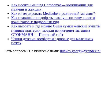
Как носить Breitling Chronomat — комбинации для
мужчин и женщин
Как интегрировать Medicube в розничный магазин?
Как правильно подобрать шампунь по типу волос и
кожи головы: подробный гид
Как выбрать и где можно Guess сумки женские купить:
главные критерии, модели из интернет-магазина
СТОКМАНН — Полезный сайт
Чешки детские: комфорт и здоровье для маленьких
ножек
Есть вопросы? Свяжитесь с нами:
liutikov.georgy@yandex.ru