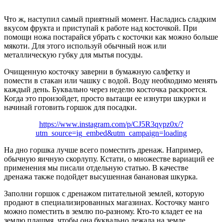
Что ж, наступил самый приятный момент. Насладись сладким
вкусом фрукта и приступай к работе над косточкой. При
помощи ножа постарайся убрать с косточки как можно больше
мякоти. Для этого используй обычный нож или
металлическую губку для мытья посуды.
Очищенную косточку заверни в бумажную салфетку и
помести в стакан или чашку с водой. Воду необходимо менять
каждый день. Буквально через неделю косточка раскроется.
Когда это произойдет, просто вытащи ее изнутри шкурки и
начинай готовить горшок для посадки.
https://www.instagram.com/p/CJ5R3qypz0x/?
utm_source=ig_embed&utm_campaign=loading
На дно горшка лучше всего поместить дренаж. Например,
обычную яичную скорлупу. Кстати, о множестве вариаций ее
применения мы писали отдельную статью. В качестве
дренажа также подойдет высушенная банановая шкурка.
Заполни горшок с дренажом питательной землей, которую
продают в специализированных магазинах. Косточку манго
можно поместить в землю по-разному. Кто-то кладет ее на
землю плашмя, чтобы она буквально лежала на земле.