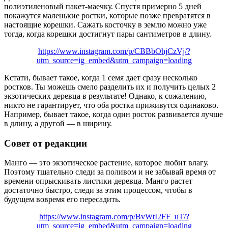
полиэтиленовый пакет-маечку. Спустя примерно 5 дней
покажутся маленькие ростки, которые позже превратятся в
настоящие корешки. Сажать косточку в землю можно уже
тогда, когда корешки достигнут пары сантиметров в длину.
https://www.instagram.com/p/CBBbOhjCzVj/?
utm_source=ig_embed&utm_campaign=loading
Кстати, бывает такое, когда 1 семя дает сразу несколько
ростков. Ты можешь смело разделить их и получить целых 2
экзотических деревца в результате! Однако, к сожалению,
никто не гарантирует, что оба ростка приживутся одинаково.
Например, бывает такое, когда один росток развивается лучше
в длину, а другой — в ширину.
Совет от редакции
Манго — это экзотическое растение, которое любит влагу.
Поэтому тщательно следи за поливом и не забывай время от
времени опрыскивать листики деревца. Манго растет
достаточно быстро, следи за этим процессом, чтобы в
будущем вовремя его пересадить.
https://www.instagram.com/p/BvWtI2FF_uT/?
utm_source=ig_embed&utm_campaign=loading