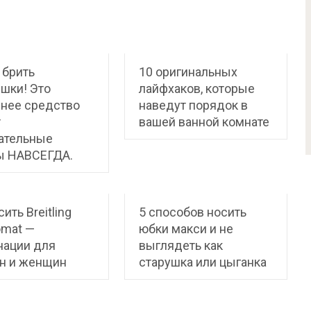
 брить
10 оригинальных
шки! Это
лайфхаков, которые
нее средство
наведут порядок в
т
вашей ванной комнате
ательные
ы НАВСЕГДА.
ить Breitling
5 способов носить
omat —
юбки макси и не
нации для
выглядеть как
н и женщин
старушка или цыганка