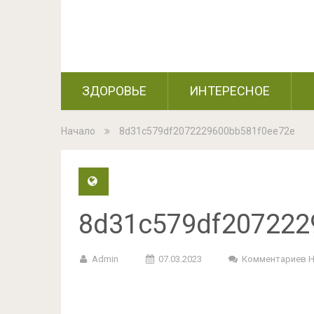
ЗДОРОВЬЕ
ИНТЕРЕСНОЕ
Начало
8d31c579df2072229600bb581f0ee72e
8d31c579df207222
Admin
07.03.2023
Комментариев 