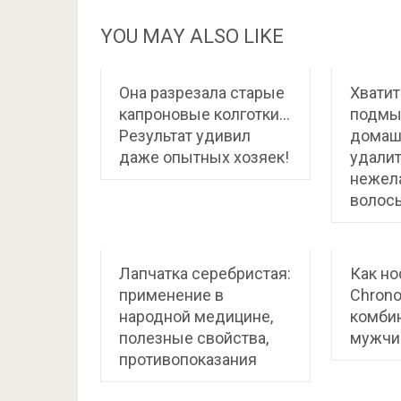
YOU MAY ALSO LIKE
Она разрезала старые
Хватит
капроновые колготки…
подмы
Результат удивил
домаш
даже опытных хозяек!
удали
нежел
волос
Лапчатка серебристая:
Как нос
применение в
Chron
народной медицине,
комби
полезные свойства,
мужчи
противопоказания