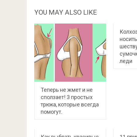
YOU MAY ALSO LIKE
Колхо
носить
шеств
сумоч
леди
Теперь не жмет и не
сползает! 3 простых
трюка, которые всегда
помогут.
Как выбрать красивые
11 при