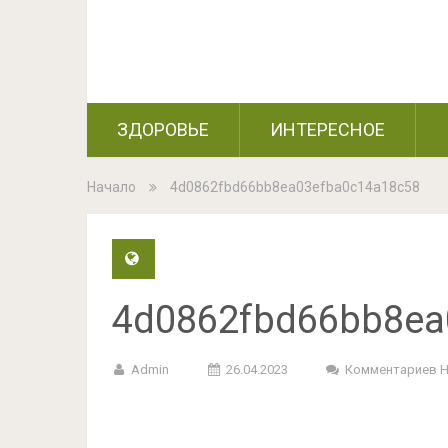
ЗДОРОВЬЕ
ИНТЕРЕСНОЕ
Начало
4d0862fbd66bb8ea03efba0c14a18c58
4d0862fbd66bb8ea
Admin
26.04.2023
Комментариев 