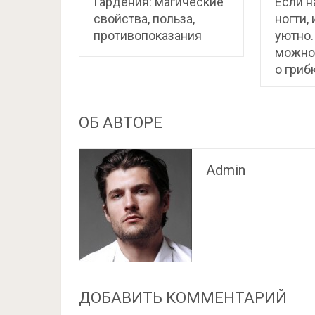
Гардения: магические
Если н
свойства, польза,
ногти,
противопоказания
уютно.
можно
о гриб
ОБ АВТОРЕ
Admin
ДОБАВИТЬ КОММЕНТАРИЙ