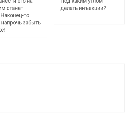
анести его на
Под каким углом
 им станет
делать инъекции?
 Наконец-то
 напрочь забыть
ке!