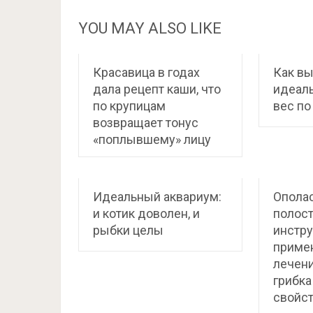
YOU MAY ALSO LIKE
Красавица в годах
Как в
дала рецепт каши, что
идеал
по крупицам
вес по
возвращает тонус
«поплывшему» лицу
Идеальный аквариум:
Ополас
и котик доволен, и
полост
рыбки целы
инстру
приме
лечени
грибка
свойс