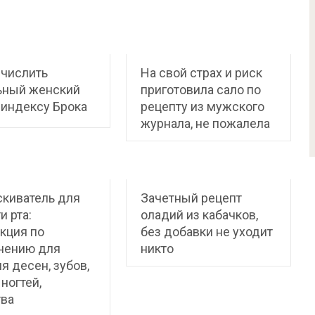
ычислить
На свой страх и риск
ьный женский
приготовила сало по
 индексу Брока
рецепту из мужского
журнала, не пожалела
киватель для
Зачетный рецепт
и рта:
оладий из кабачков,
кция по
без добавки не уходит
нению для
никто
я десен, зубов,
 ногтей,
тва