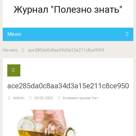
Журнал "Полезно знать"
Меню
Начало
ace285da0c8aa34d3a15e211c8ce9504
ace285da0c8aa34d3a15e211c8ce9504
Admin
04.03.2023
Комментариев Нет