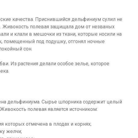
ские качества. Приснившийся дельфиниум сулил не
ей. Живокость полевая защищала дом от незваных
али и клали в мешочки из ткани, которые носили на
ик, помещенный под подушку, отгонял ночные
покойный сон.
и. Из растения делали особое зелье, которое
ека.
мена дельфиниума. Сырье шпорника содержит целый
Живокость полевая является источником:
я которых отмечена в плодах и корнях;
ку желчи;