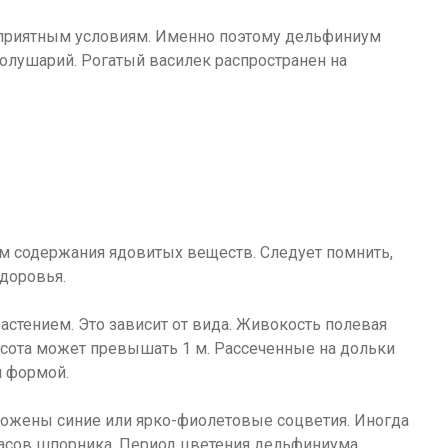
оприятным условиям. Именно поэтому дельфиниум
полушарий. Рогатый василек распространен на
м содержания ядовитых веществ. Следует помнить,
доровья.
стением. Это зависит от вида. Живокость полевая
сота может превышать 1 м. Рассеченные на дольки
й формой.
ожены синие или ярко-фиолетовые соцветия. Иногда
расов шпорника. Период цветения дельфиниума