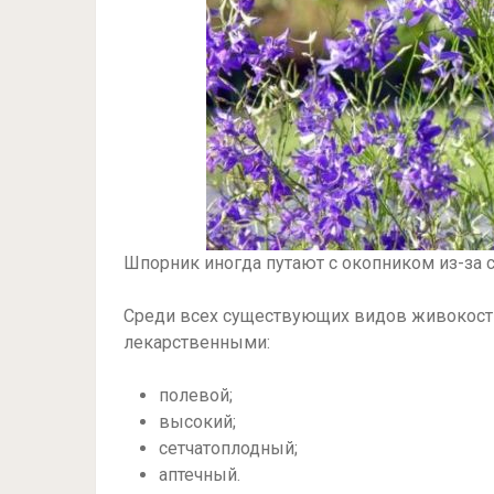
Шпорник иногда путают с окопником из-за 
Среди всех существующих видов живокост
лекарственными:
полевой;
высокий;
сетчатоплодный;
аптечный.