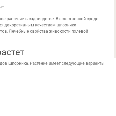
Нет
ое растение в садоводстве. В естественной среде
аря декоративным качествам шпорника
ртов. Лечебные свойства живокости полевой
растет
идов шпорника. Растение имеет следующие варианты