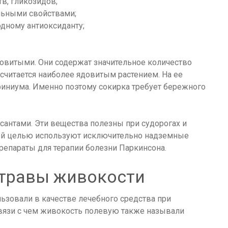
в, гликозидов;
льными свойствами;
одному антиоксиданту;
овитыми. Они содержат значительное количество
считается наиболее ядовитым растением. На ее
иниума. Именно поэтому сокирка требует бережного
сантами. Эти вещества полезны при судорогах и
ной целью используют исключительно надземные
препараты для терапии болезни Паркинсона.
 травы живокости
зовали в качестве лечебного средства при
связи с чем живокость полевую также называли