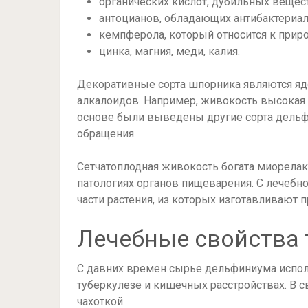
органических кислот, дубильных вещест
антоцианов, обладающих антибактериа
кемпферола, который относится к прир
цинка, магния, меди, калия.
Декоративные сорта шпорника являются яд
алкалоидов. Например, живокость высокая 
основе были выведены другие сорта дельф
обращения.
Сетчатоплодная живокость богата миорелак
патологиях органов пищеварения. С лечеб
части растения, из которых изготавливают 
Лечебные свойства
С давних времен сырье дельфиниума исполь
туберкулезе и кишечных расстройствах. В 
чахоткой.