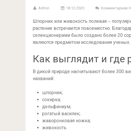
Admin
18.12.2020
Комментариев 
Шпорник или живокость полевая ‒ популярн
растение встречается повсеместно. Благод
селекционерами было создано более 20 со
являются предметом исследования ученых.
Как выглядит и где 
В дикой природе насчитывают более 300 в
названий:
шпорник;
сокирка;
дельфиниум;
рогатый василек;
жаворонковая ножка;
живокость.