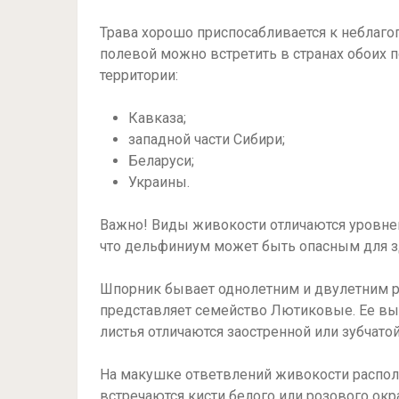
Трава хорошо приспосабливается к неблаг
полевой можно встретить в странах обоих 
территории:
Кавказа;
западной части Сибири;
Беларуси;
Украины.
Важно! Виды живокости отличаются уровне
что дельфиниум может быть опасным для з
Шпорник бывает однолетним и двулетним ра
представляет семейство Лютиковые. Ее вы
листья отличаются заостренной или зубчато
На макушке ответвлений живокости распол
встречаются кисти белого или розового ок