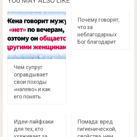
YOU MAY ALSO LIKE
Почему говорят,
что за
неблагодарных
Бог благодарит
Чем супруг
оправдывает
свои походы
«налево» и как
его понять
Идеи-лайфхаки
Помада: вред
для тех, кто
гигиенической,
ухаживает за
свойства, чем