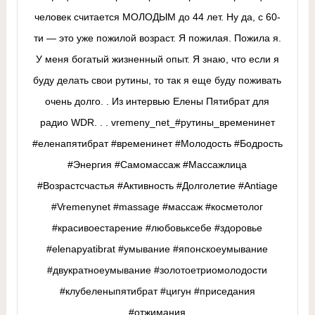
человек считается МОЛОДЫМ до 44 лет. Ну да, с 60-
ти — это уже пожилой возраст. Я пожилая. Пожила я.
У меня богатый жизненный опыт. Я знаю, что если я
буду делать свои рутины, то так я еще буду поживать
очень долго. . Из интервью Елены Пятибрат для
радио WDR. . . vremeny_net_#рутины_временинет
#еленапятибрат #временинет #Молодость #Бодрость
#Энергия #Самомассаж #Массажлица
#Возрастсчастья #Активность #Долголетие #Antiage
#Vremenynet #massage #массаж #косметолог
#красивоестарение #любовьксебе #здоровье
#elenapyatibrat #умывание #японскоеумывание
#двукратноеумывание #золотоетриомолодости
#клубеленыпятибрат #цигун #приседания
#отжимания