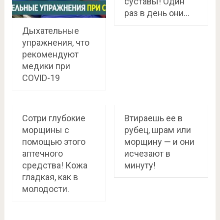
суставы! Один
раз в день они…
Дыхательные
упражнения, что
рекомендуют
медики при
COVID-19
Сотри глубокие
Втираешь ее в
морщины с
рубец, шрам или
помощью этого
морщину — и они
аптечного
исчезают в
средства! Кожа
минуту!
гладкая, как в
молодости.