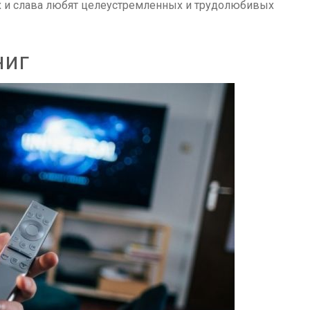
ех и слава любят целеустремленных и трудолюбивых
ниг