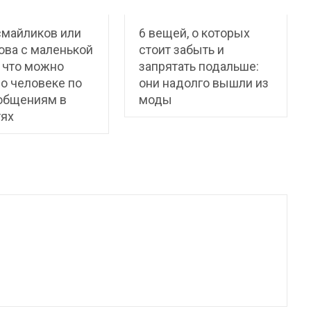
смайликов или
6 вещей, о которых
ова с маленькой
стоит забыть и
 что можно
запрятать подальше:
 о человеке по
они надолго вышли из
ообщениям в
моды
тях