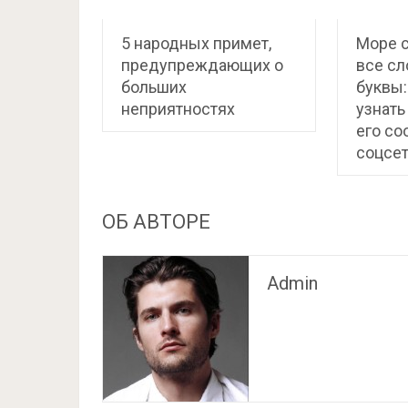
5 народных примет,
Море 
предупреждающих о
все сл
больших
буквы:
неприятностях
узнать
его с
соцсе
ОБ АВТОРЕ
Admin