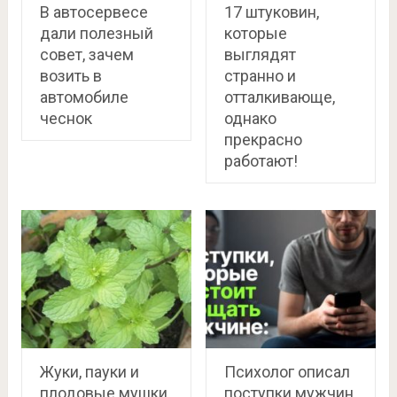
В автосервесе
17 штуковин,
дали полезный
которые
совет, зачем
выглядят
возить в
странно и
автомобиле
отталкивающе,
чеснок
однако
прекрасно
работают!
Жуки, пауки и
Психолог описал
плодовые мушки
поступки мужчин,