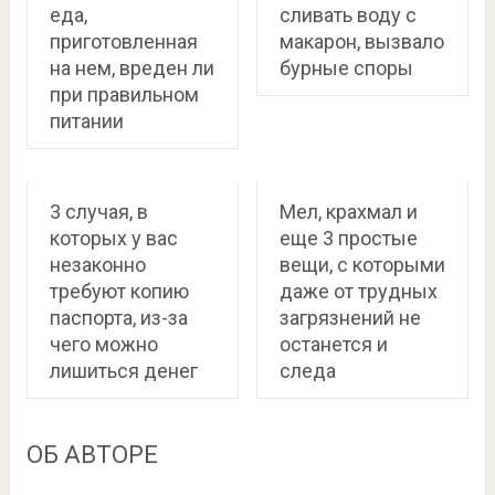
еда,
сливать воду с
приготовленная
макарон, вызвало
на нем, вреден ли
бурные споры
при правильном
питании
3 случая, в
Мел, крахмал и
которых у вас
еще 3 простые
незаконно
вещи, с которыми
требуют копию
даже от трудных
паспорта, из-за
загрязнений не
чего можно
останется и
лишиться денег
следа
ОБ АВТОРЕ