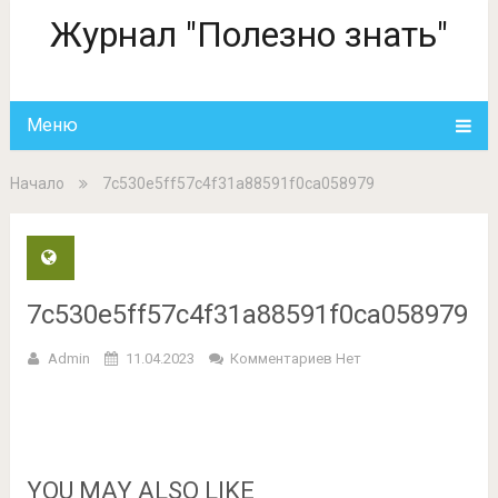
Журнал "Полезно знать"
Меню
Начало
7c530e5ff57c4f31a88591f0ca058979
7c530e5ff57c4f31a88591f0ca058979
Admin
11.04.2023
Комментариев Нет
YOU MAY ALSO LIKE