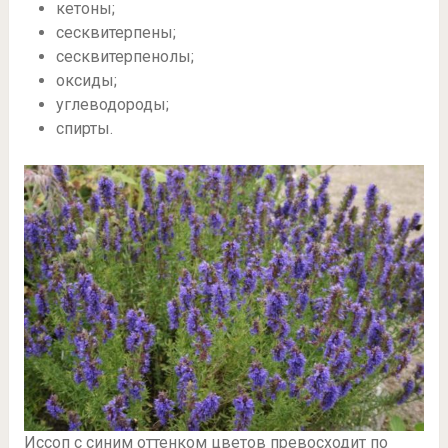
кетоны;
сесквитерпены;
сесквитерпенолы;
оксиды;
углеводороды;
спирты.
Иссоп с синим оттенком цветов превосходит по