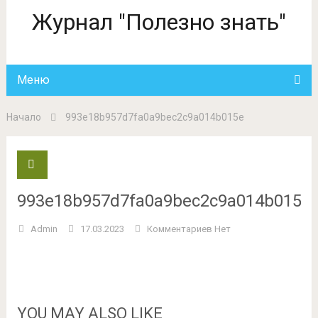
Журнал "Полезно знать"
Меню
Начало
993e18b957d7fa0a9bec2c9a014b015e
993e18b957d7fa0a9bec2c9a014b015e
Admin
17.03.2023
Комментариев Нет
YOU MAY ALSO LIKE