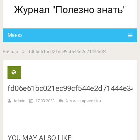
Журнал "Полезно знать"
Меню
Начало
fd06e61bc021ec99cf544e2d71444e34
fd06e61bc021ec99cf544e2d71444e34
Admin
17.03.2023
Комментариев Нет
YOU MAY ALSO LIKE