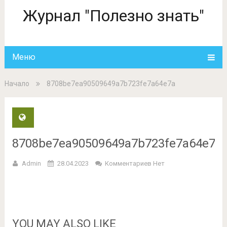
Журнал "Полезно знать"
Меню
Начало
8708be7ea90509649a7b723fe7a64e7a
8708be7ea90509649a7b723fe7a64e7a
Admin
28.04.2023
Комментариев Нет
YOU MAY ALSO LIKE