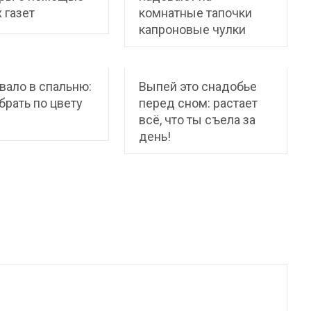
 газет
комнатные тапочки
капроновые чулки
ало в спальню:
Выпей это снадобье
брать по цвету
перед сном: растает
всё, что ты съела за
день!