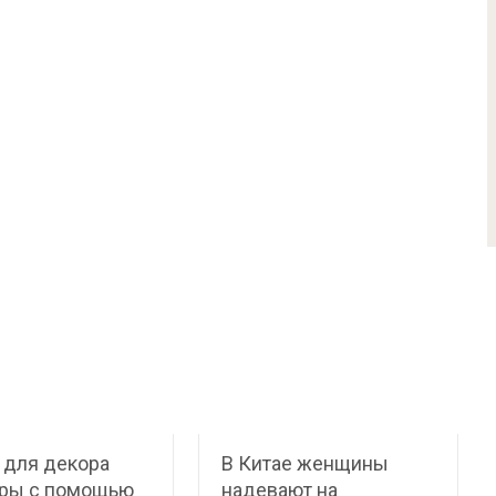
 для декора
В Китае женщины
иры с помощью
надевают на