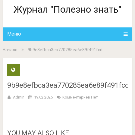
Журнал "Полезно знать"
Меню
Начало
9b9e8efbca3ea770285ea6e89f491fcd
9b9e8efbca3ea770285ea6e89f491fcd
Admin
19.02.2025
Комментариев Нет
YOU MAY ALSO LIKE