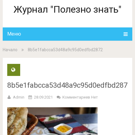
Журнал "Полезно знать"
Меню
Начало
8b5e1fabcca53d48a9c95d0edfbd2872
8b5e1fabcca53d48a9c95d0edfbd2872
Admin
28.09.2021
Комментариев Нет