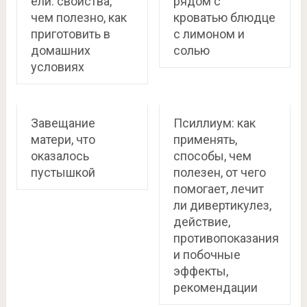
ели: свойства,
рядом с
чем полезно, как
кроватью блюдце
приготовить в
с лимоном и
домашних
солью
условиях
Завещание
Псиллиум: как
матери, что
применять,
оказалось
способы, чем
пустышкой
полезен, от чего
помогает, лечит
ли дивертикулез,
действие,
противопоказания
и побочные
эффекты,
рекомендации