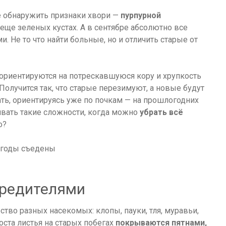
ще обнаружить признаки хвори —
пурпурной
 еще зеленых кустах. А в сентябре абсолютно все
 Не то что найти больные, но и отличить старые от
 ориентируются на потрескавшуюся кору и хрупкость
Получится так, что старые перезимуют, а новые будут
ать, ориентируясь уже по почкам — на прошлогодних
аивать такие сложности, когда можно
убрать всё
о?
вредителями
ство разных насекомых: клопы, пауки, тля, муравьи,
ста листья на старых побегах
покрываются пятнами,