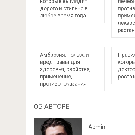
которые выглядят
лечебн
дорого и стильно в
против
любое время года
приме
лекарс
растен
Амброзия: польза и
Правил
вред травы для
котор
здоровья, свойства,
доктор
применение,
роста 
противопоказания
ОБ АВТОРЕ
Admin