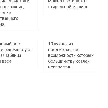
ые свойства и
можно постирать в
опоказания,
стиральной машине
нение
твенного
ия
ьный вес,
10 кухонных
ый рекомендуют
предметов, все
а! Таблица
возможности которых
и веса!
большинству хозяек
неизвестны