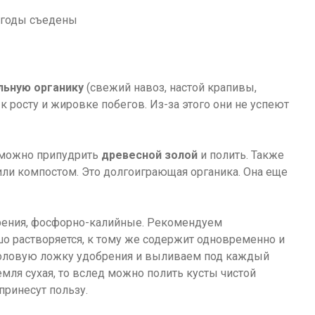
льную органику
(свежий навоз, настой крапивы,
к росту и жировке побегов. Из-за этого они не успеют
 можно припудрить
древесной золой
и полить. Также
ли компостом. Это долгоиграющая органика. Она еще
рения, фосфорно-калийные. Рекомендуем
шо растворяется, к тому же содержит одновременно и
столовую ложку удобрения и выливаем под каждый
емля сухая, то вслед можно полить кусты чистой
принесут пользу.