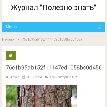
Журнал "Полезно знать"
Меню
Начало
76c1b95ab152f11147ed1058bc0d456a
76c1b95ab152f11147ed1058bc0d456a
Admin
03.12.2024
Комментариев Нет