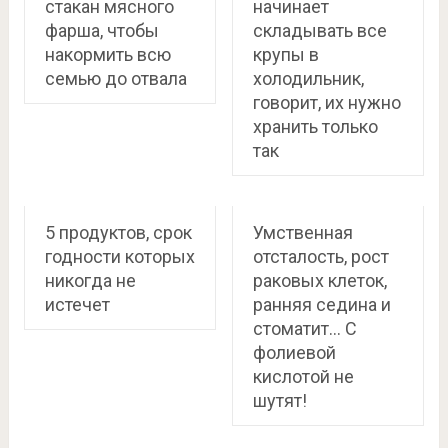
стакан мясного
начинает
фарша, чтобы
складывать все
накормить всю
крупы в
семью до отвала
холодильник,
говорит, их нужно
хранить только
так
5 продуктов, срок
Умственная
годности которых
отсталость, рост
никогда не
раковых клеток,
истечет
ранняя седина и
стоматит… С
фолиевой
кислотой не
шутят!