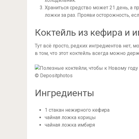
холодильник.
Храниться средство может 21 день, а 
ложки за раз. Прояви осторожность, е
Коктейль из кефира и 
Тут всё просто, редких ингредиентов нет, 
в том, что этот коктейль всегда можно держ
© Depositphotos
Ингредиенты
1 стакан нежирного кефира
чайная ложка корицы
чайная ложка имбиря