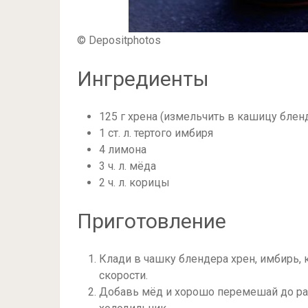
© Depositphotos
Ингредиенты
125 г хрена (измельчить в кашицу блен
1 ст. л. тертого имбиря
4 лимона
3 ч. л. мёда
2 ч. л. корицы
Приготовление
Клади в чашку блендера хрен, имбирь, 
скорости.
Добавь мёд и хорошо перемешай до ра