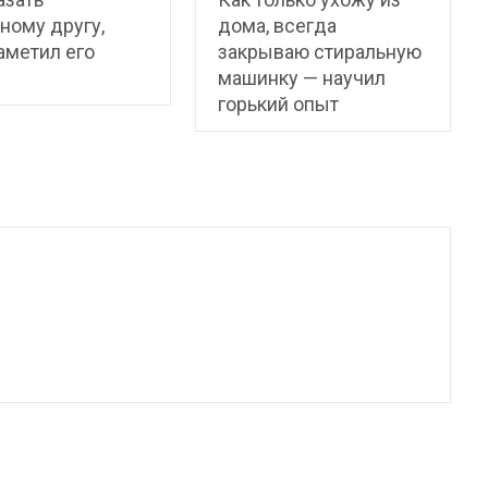
ному другу,
дома, всегда
аметил его
закрываю стиральную
е
машинку — научил
горький опыт