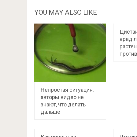
YOU MAY ALSO LIKE
Цистан
вред л
растен
проти
Непростая ситуация:
авторы видео не
знают, что делать
дальше
Как привычка
Что ск