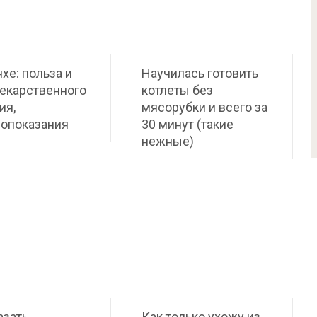
хе: польза и
Научилась готовить
екарственного
котлеты без
ия,
мясорубки и всего за
вопоказания
30 минут (такие
нежные)
азать
Как только ухожу из