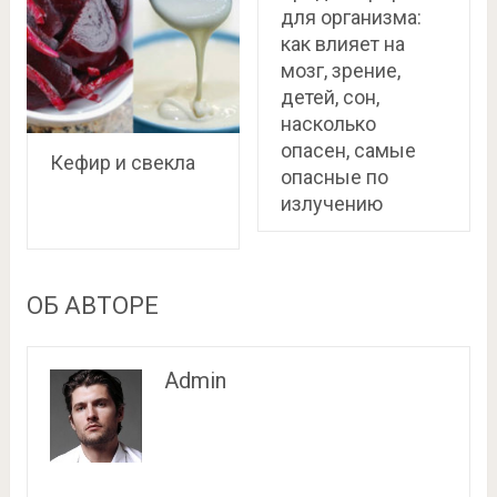
для организма:
как влияет на
мозг, зрение,
детей, сон,
насколько
опасен, самые
Кефир и свекла
опасные по
излучению
ОБ АВТОРЕ
Admin