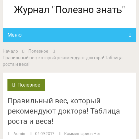
Журнал "Полезно знать"
Меню
Начало
Полезное
Правильный вес, который рекомендуют доктора! Таблица
роста и веса!
Полезное
Правильный вес, который
рекомендуют доктора! Таблица
роста и веса!
Admin
04.09.2017
Комментариев Нет