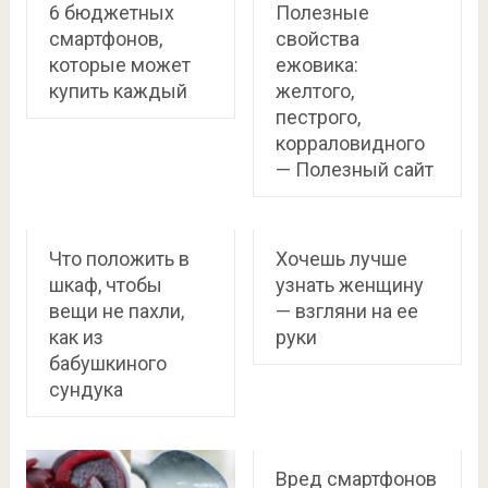
6 бюджетных
Полезные
смартфонов,
свойства
которые может
ежовика:
купить каждый
желтого,
пестрого,
корраловидного
— Полезный сайт
Что положить в
Хочешь лучше
шкаф, чтобы
узнать женщину
вещи не пахли,
— взгляни на ее
как из
руки
бабушкиного
сундука
Вред смартфонов