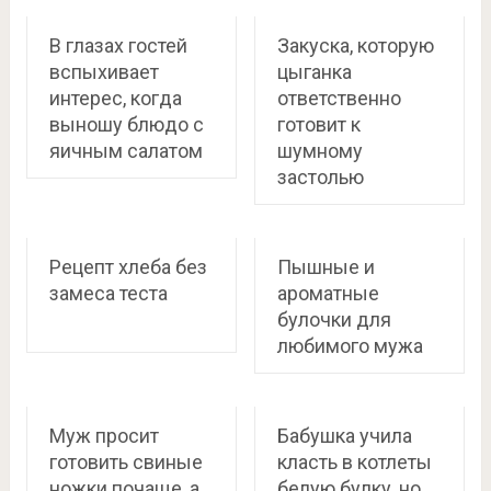
В глазах гостей
Закуска, которую
вспыхивает
цыганка
интерес, когда
ответственно
выношу блюдо с
готовит к
яичным салатом
шумному
застолью
Рецепт хлеба без
Пышные и
замеса теста
ароматные
булочки для
любимого мужа
Муж просит
Бабушка учила
готовить свиные
класть в котлеты
ножки почаще, а
белую булку, но