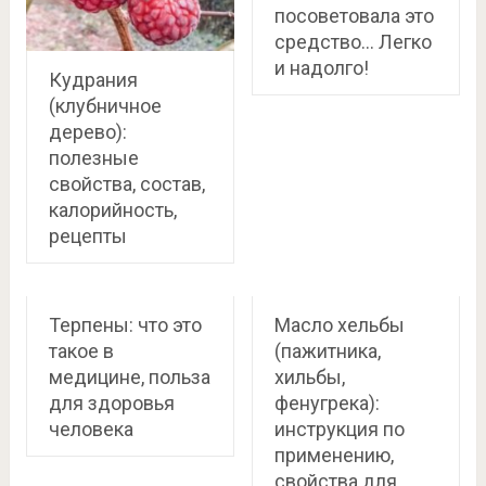
посоветовала это
средство… Легко
и надолго!
Кудрания
(клубничное
дерево):
полезные
свойства, состав,
калорийность,
рецепты
Терпены: что это
Масло хельбы
такое в
(пажитника,
медицине, польза
хильбы,
для здоровья
фенугрека):
человека
инструкция по
применению,
свойства для