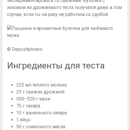
экспериментировать со свежими. Булочки с
изюмом из дрожжевого теста получатся даже в том
случае, если ты ни разу не работала со сдобой.
© Depositphotos
Ингредиенты для теста
225 мл теплого молока
25 г свежих дрожжей
500–520 г муки
75 г сахара
10 г ванильного сахара
1 яйцо
50 г сливочного масла