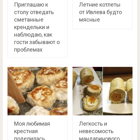
Приглашаю к
Летние котлеты
столу отведать
от Ивлева будто
сметанные
мясные
крендельки и
наблюдаю, как
гости забывают о
проблемах
Моя любимая
Легкость и
крестная
невесомость
поделилась
мандаринового