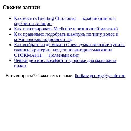
Свежие записи
Как носить Breitling Chronomat — комбинации для
мужчин и женщин
Как интегрировать Medicube в розничный магазин?
Как правильно подобрать шампунь по типу волос и
кожи головы: подробный гид
Как выбрать и где можно Guess сумки женские купить:
главные критерии, модели из интернет-магазина
СТОКМАНН — Полезный сайт
Чешки детские: комфорт и здоровье для маленьких
ножек
Есть вопросы? Свяжитесь с нами:
liutikov.georgy@yandex.ru