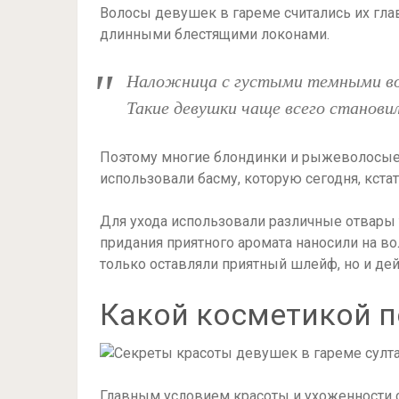
Волосы девушек в гареме считались их гл
длинными блестящими локонами.
Наложница с густыми темными во
Такие девушки чаще всего станови
Поэтому многие блондинки и рыжеволосые 
использовали басму, которую сегодня, кста
Для ухода использовали различные отвары т
придания приятного аромата наносили на в
только оставляли приятный шлейф, но и де
Какой косметикой п
Главным условием красоты и ухоженности с