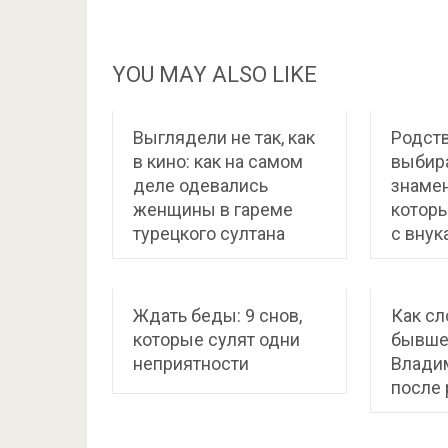
YOU MAY ALSO LIKE
Выглядели не так, как
Родст
в кино: как на самом
выбира
деле одевались
знамен
женщины в гареме
котор
турецкого султана
с внук
Ждать беды: 9 снов,
Как с
которые сулят одни
бывше
неприятности
Влади
после 