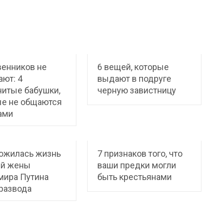
венников не
6 вещей, которые
ют: 4
выдают в подруге
итые бабушки,
черную завистницу
ые не общаются
ами
ложилась жизнь
7 признаков того, что
й жены
ваши предки могли
мира Путина
быть крестьянами
развода