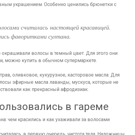
авным украшением. Особенно ценились брюнетки с
лосами считалась настоящей красавицей.
лись фаворитками султана.
окрашивали волосы в темный цвет. Для этого они
ти, можно купить в обычном супермаркете.
рав, оливковое, кукурузное, касторовое масла. Для
олосы эфирные масла лаванды, мускуса, которые не
йствовали как прекрасный афродизиак.
ользовались в гареме
читалась, в первую очередь, чистота тела. Наложницы