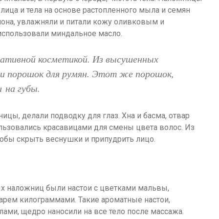
лица и тела на основе растопленного мыла и семян
она, увлажняли и питали кожу оливковым и
использовали миндальное масло.
ративной косметикой. Из высушенных
али порошок для румян. Этот же порошок,
и на губы.
цы, делали подводку для глаз. Хна и басма, отвар
ользовались красавицами для смены цвета волос. Из
тобы скрыть веснушки и припудрить лицо.
х наложниц были настои с цветками мальвы,
гарем килограммами. Такие ароматные настои,
ми, щедро наносили на все тело после массажа.