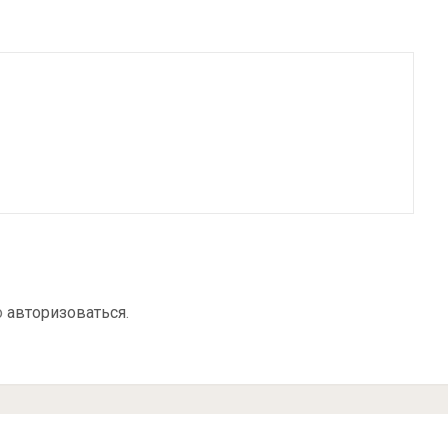
о
авторизоваться
.