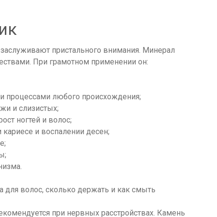
ик
а заслуживают пристального внимания. Минерал
ствами. При грамотном применении он:
ми процессами любого происхождения;
жи и слизистых;
ост ногтей и волос;
 кариесе и воспалении десен;
е;
ы;
низма.
 для волос, сколько держать и как смыть
екомендуется при нервных расстройствах. Камень