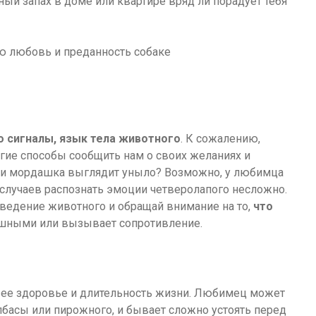
тный запах в доме или квартире вряд ли порадует тебя
о сигналы, язык тела животного
. К сожалению,
ругие способы сообщить нам о своих желаниях и
н и мордашка выглядит уныло? Возможно, у любимца
е случаев распознать эмоции четверолапого несложно.
оведение животного и обращай внимание на то,
что
душными или вызывает сопротивление.
т ее здоровье и длительность жизни. Любимец может
лбасы или пирожного, и бывает сложно устоять перед