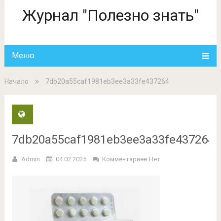
Журнал "Полезно знать"
Меню
Начало
7db20a55caf1981eb3ee3a33fe437264
7db20a55caf1981eb3ee3a33fe437264
Admin
04.02.2025
Комментариев Нет