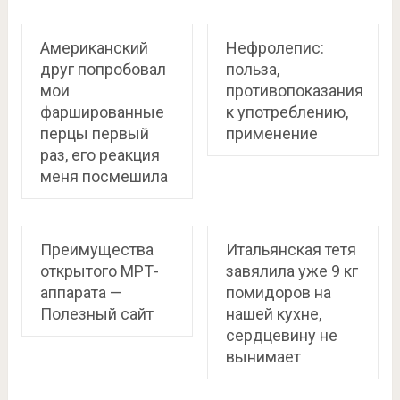
Американский
Нефролепис:
друг попробовал
польза,
мои
противопоказания
фаршированные
к употреблению,
перцы первый
применение
раз, его реакция
меня посмешила
Преимущества
Итальянская тетя
открытого МРТ-
завялила уже 9 кг
аппарата —
помидоров на
Полезный сайт
нашей кухне,
сердцевину не
вынимает