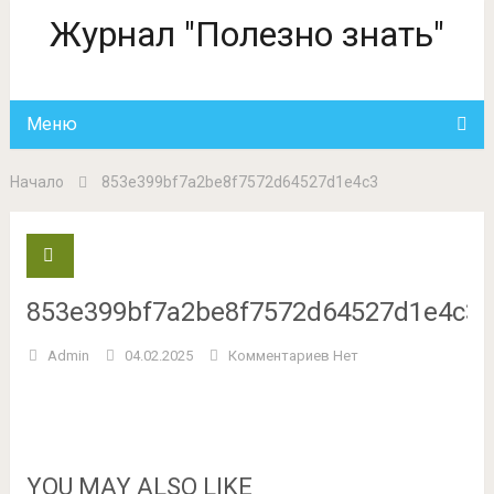
Журнал "Полезно знать"
Меню
Начало
853e399bf7a2be8f7572d64527d1e4c3
853e399bf7a2be8f7572d64527d1e4c3
Admin
04.02.2025
Комментариев Нет
YOU MAY ALSO LIKE