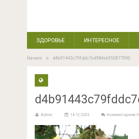
ЗДОРОВЬЕ
ИНТЕРЕСНОЕ
Начало
d4b91443c79fddc7ed984e6f50877090
d4b91443c79fddc7
Admin
14.12.2023
Комментариев 