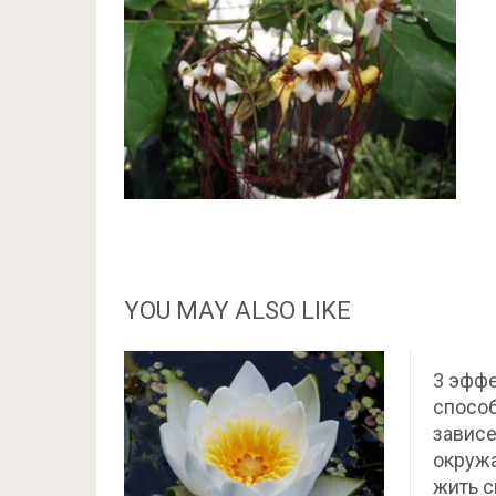
YOU MAY ALSO LIKE
3 эфф
способ
зависе
окруж
жить 