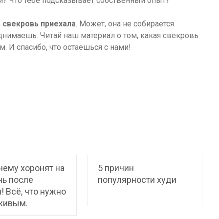
? Что тебе подсказывает собственный опыт?
о
свекровь приехала
. Может, она не собирается
днимаешь. Читай наш материал о том, какая свекровь
м. И спасибо, что остаешься с нами!
чему хоронят на
5 причин
нь после
популярности худи
! Всё, что нужно
живым.