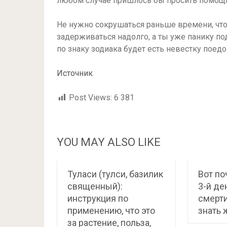
любом случае пришлось бы просить помощи
Не нужно сокрушаться раньше времени, чт
задерживаться надолго, а ты уже панику по
по знаку зодиака будет есть невестку поедо
Источник
Post Views:
6 381
YOU MAY ALSO LIKE
Туласи (тулси, базилик
Вот по
священный):
3-й де
инструкция по
смерти
применению, что это
знать 
за растение, польза,