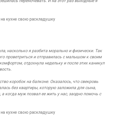
решилась переночевать. И на этот раз выходные я
ала, насколько я разбита морально и физически. Так
ого проветриться и отправилась с малышом к своим
комфортом, отдохнула недельку и после этих каникул
вость.
тво коробок на балконе. Оказалось, что свекровь
талась без квартиры, которую заложила для сына,
 а когда муж позвал ее жить у нас, заодно помочь с