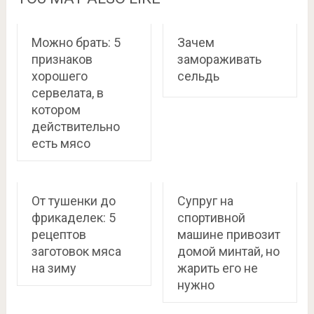
Можно брать: 5
Зачем
признаков
замораживать
хорошего
сельдь
сервелата, в
котором
действительно
есть мясо
От тушенки до
Супруг на
фрикаделек: 5
спортивной
рецептов
машине привозит
заготовок мяса
домой минтай, но
на зиму
жарить его не
нужно