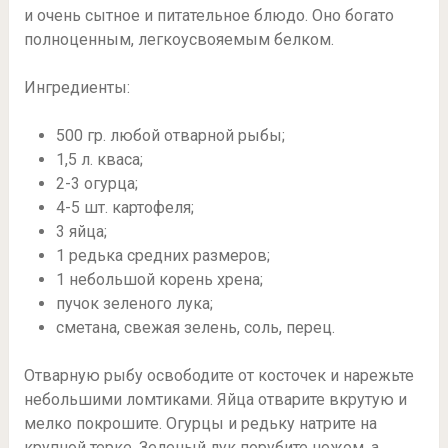
и очень сытное и питательное блюдо. Оно богато
полноценным, легкоусвояемым белком.
Ингредиенты:
500 гр. любой отварной рыбы;
1,5 л. кваса;
2-3 огурца;
4-5 шт. картофеля;
3 яйца;
1 редька средних размеров;
1 небольшой корень хрена;
пучок зеленого лука;
сметана, свежая зелень, соль, перец.
Отварную рыбу освободите от косточек и нарежьте
небольшими ломтиками. Яйца отварите вкрутую и
мелко покрошите. Огурцы и редьку натрите на
крупной терке. Зеленый лук порубите ножом, а