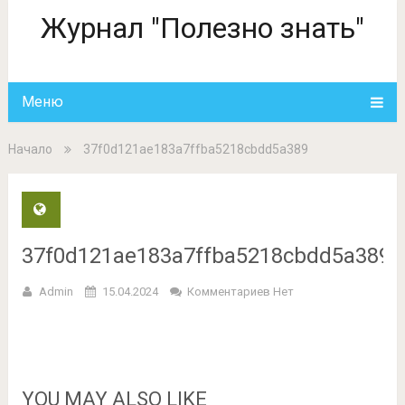
Журнал "Полезно знать"
Меню
Начало
37f0d121ae183a7ffba5218cbdd5a389
37f0d121ae183a7ffba5218cbdd5a389
Admin
15.04.2024
Комментариев Нет
YOU MAY ALSO LIKE