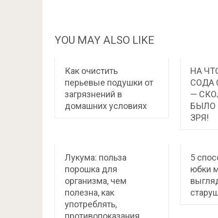
YOU MAY ALSO LIKE
Как очистить
НА ЧТ
перьевые подушки от
СОДА 
загрязнений в
— СКО
домашних условиях
БЫЛО
ЗРЯ!
Лукума: польза
5 спос
порошка для
юбки м
организма, чем
выгляд
полезна, как
старуш
употреблять,
противопоказания