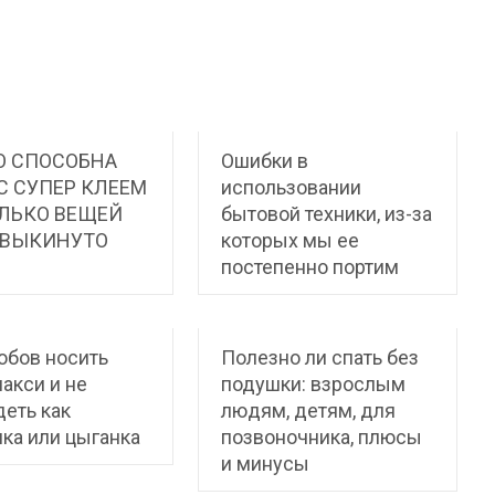
О СПОСОБНА
Ошибки в
С СУПЕР КЛЕЕМ
использовании
ЛЬКО ВЕЩЕЙ
бытовой техники, из-за
 ВЫКИНУТО
которых мы ее
постепенно портим
обов носить
Полезно ли спать без
акси и не
подушки: взрослым
еть как
людям, детям, для
ка или цыганка
позвоночника, плюсы
и минусы