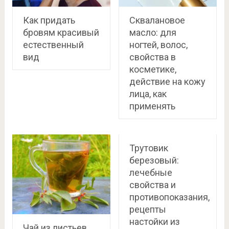
Как придать
Сквалановое
бровям красивый
масло: для
естественный
ногтей, волос,
вид
свойства в
косметике,
действие на кожу
лица, как
применять
Трутовик
березовый:
лечебные
свойства и
противопоказания,
рецепты
настойки из
Чай из листьев